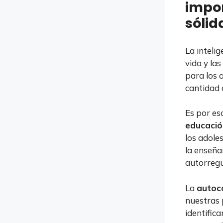
impor
sólid
La intelig
vida y la
para los 
cantidad 
Es por es
educació
los adole
la enseña
autorregul
La
autoc
nuestras 
identific