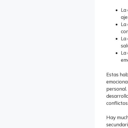
La 
aje
La 
con
La
sal
La 
em
Estas hab
emocional
personal.
desarroll
conflictos
Hay mucha
secundari