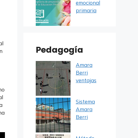
emocional
primaria
al
Pedagogía
un
Amara
Berri
ventajas
mo
al
Sistema
a
Amara
na
Berri