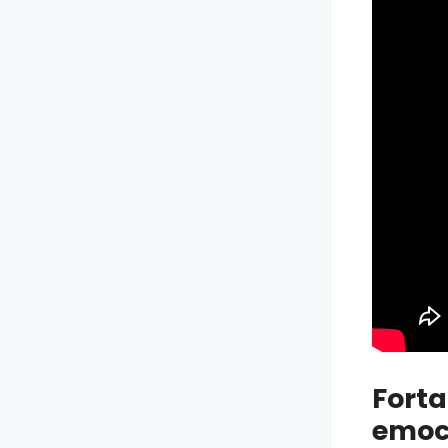
Forta
emoci