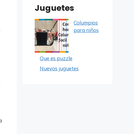
Juguetes
Columpios
para niños
a
Que es puzzle
Nuevos juguetes
r
a