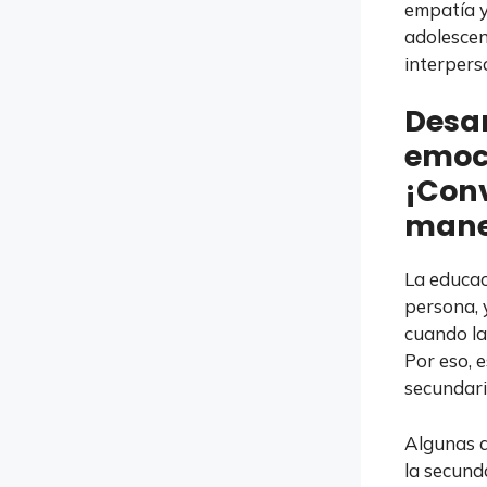
empatía y
adolescent
interpers
Desar
emoci
¡Conv
mane
La educac
persona, 
cuando la
Por eso, 
secundari
Algunas d
la secund