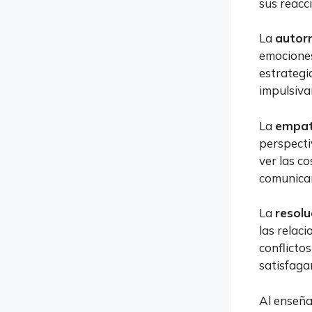
sus reacc
La
autor
emociones
estrategi
impulsiva
La
empat
perspecti
ver las c
comunicar
La
resolu
las relac
conflicto
satisfaga
Al enseña