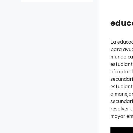
educ
La educac
para ayud
mundo cad
estudiant
afrontar 
secundari
estudiant
a manejar
secundari
resolver 
mayor emp