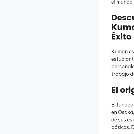
el mundo.
Descu
Kumo
Éxito
Kumon es 
estudiant
personale
trabajo du
El or
El fundad
en Osaka,
de sus es
básicas. 