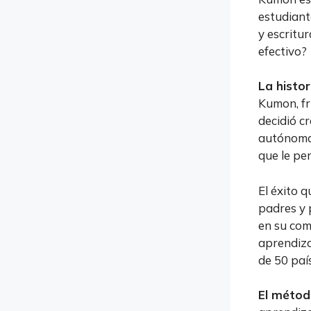
estudiant
y escritu
efectivo?
La histo
Kumon, fr
decidió c
autónoma.
que le pe
El éxito 
padres y 
en su com
aprendiz
de 50 paí
El méto