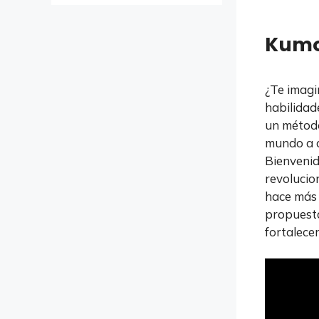
Kumo
¿Te imagi
habilidad
un método
mundo a d
Bienvenid
revolucio
hace más 
propuesta
fortalece