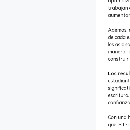
aprendiza
trabajan 
aumentar 
Además,
de cada e
les asign
manera, l
construir
Los resu
estudiant
significa
escritura
confianza
Con una h
que este 