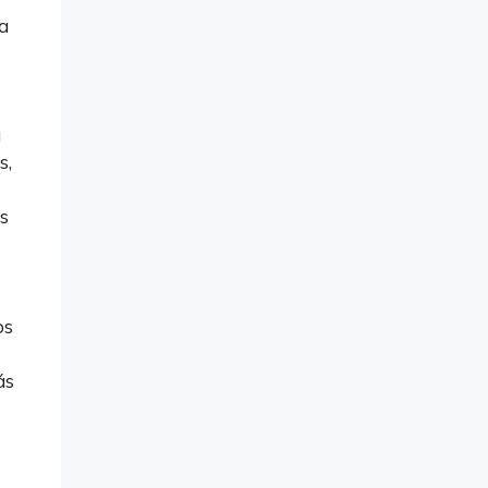
a
u
s,
os
os
ás