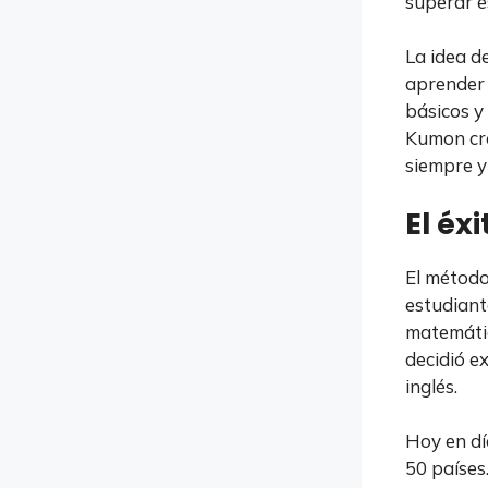
superar es
La idea d
aprender 
básicos y
Kumon cre
siempre y
El éx
El métod
estudiant
matemáti
decidió e
inglés.
Hoy en dí
50 países