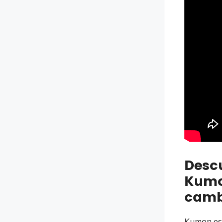
Descu
Kumo
camb
Kumon es 