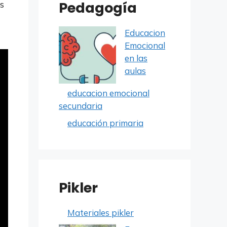
Pedagogía
s
Educacion
Emocional
en las
aulas
educacion emocional
secundaria
educación primaria
Pikler
Materiales pikler