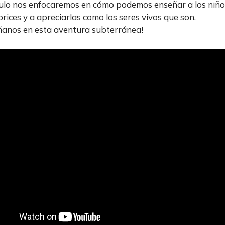
culo nos enfocaremos en cómo podemos enseñar a los niño
brices y a apreciarlas como los seres vivos que son.
anos en esta aventura subterránea!