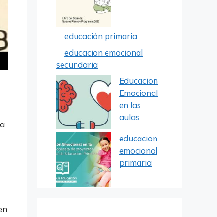
educación primaria
educacion emocional
secundaria
Educacion
Emocional
en las
aulas
ea
educacion
emocional
primaria
en