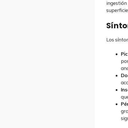
ingestión
superfici
Sínto
Los sínt
Pi
por
ano
Do
ac
In
que
Pé
gra
sig