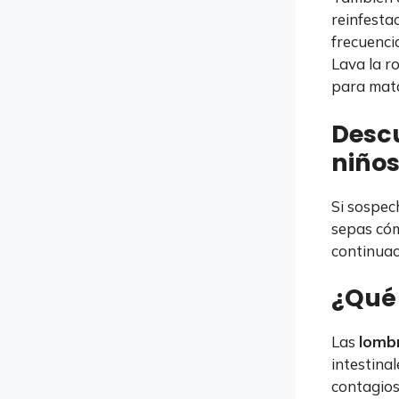
reinfesta
frecuenci
Lava la r
para mata
Desc
niños
Si sospec
sepas cóm
continuac
¿Qué 
Las
lombr
intestina
contagios