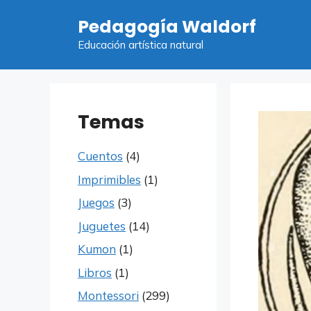
Saltar
Pedagogía Waldorf
al
contenido
Educación artística natural
Temas
Cuentos
(4)
Imprimibles
(1)
Juegos
(3)
Juguetes
(14)
Kumon
(1)
Libros
(1)
Montessori
(299)