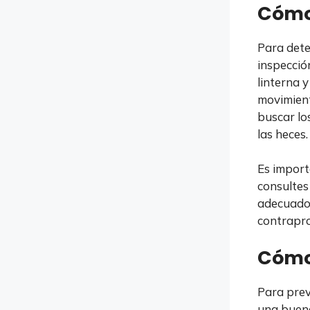
Cómo 
Para dete
inspecció
linterna 
movimient
buscar los
las heces.
Es import
consultes
adecuado.
contrapro
Cómo 
Para prev
una buena