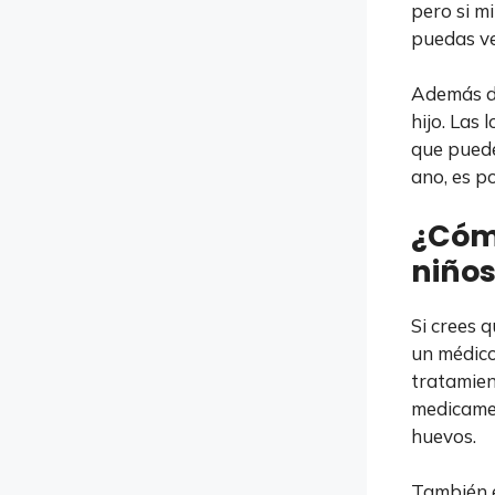
pero si mi
puedas ve
Además de
hijo. Las
que puede
ano, es p
¿Cómo
niño
Si crees 
un médico
tratamien
medicamen
huevos.
También e