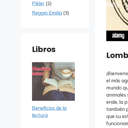
Pikler
(2)
Reggio Emilia
(3)
Libros
Lombr
¡Bienveni
el más ag
mundo que
animales 
ende, la 
Beneficios de la
también p
lectura
que su es
funcionam