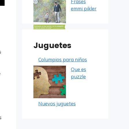
Frases
emmi pikler
Juguetes
s
Columpios para niños
Que es
e
puzzle
Nuevos juguetes
s