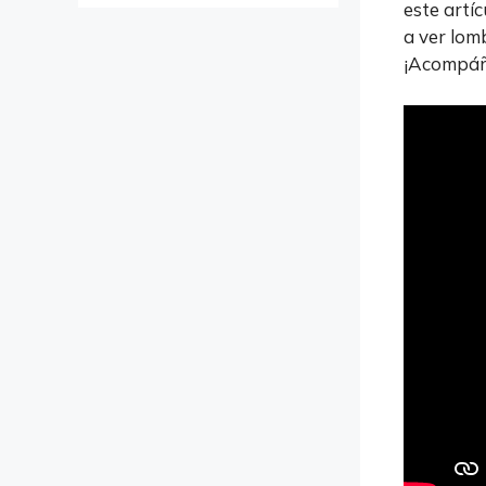
este artí
a ver lom
¡Acompáñ