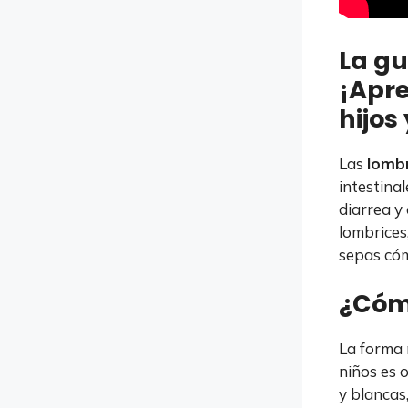
La gu
¡Apre
hijos
Las
lombr
intestina
diarrea y
lombrices
sepas có
¿Cómo
La forma 
niños es 
y blancas,