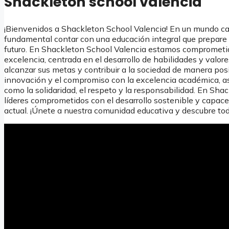
Shackleton school valencia
¡Bienvenidos a Shackleton School Valencia! En un mundo ca
fundamental contar con una educación integral que prepare a
futuro. En Shackleton School Valencia estamos comprometi
excelencia, centrada en el desarrollo de habilidades y valo
alcanzar sus metas y contribuir a la sociedad de manera pos
innovación y el compromiso con la excelencia académica, as
como la solidaridad, el respeto y la responsabilidad. En Sh
líderes comprometidos con el desarrollo sostenible y capace
actual. ¡Únete a nuestra comunidad educativa y descubre to