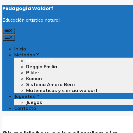
Saltar
Pedagogía Waldorf
al
contenido
Educación artística natural
Menú
Menú
Inicio
Métodos
Montessori
Reggio Emilia
Pikler
Kumon
Sistema Amara Berri
Matematicas y ciencia waldorf
Juguetes
Juegos
Contacto