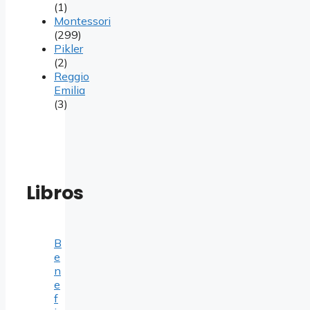
(1)
Montessori
(299)
Pikler
(2)
Reggio
Emilia
(3)
Libros
B
e
n
e
f