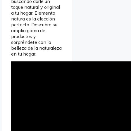
buscando darle un
toque natural y original
a tu hogar, Elemento
natura es la elección
perfecta. Descubre su
amplia gama de
productos y
sorpréndete con la
belleza de la naturaleza
en tu hogar.