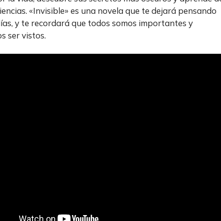
iencias. «Invisible» es una novela que te dejará pensando
ías, y te recordará que todos somos importantes y
 ser vistos.