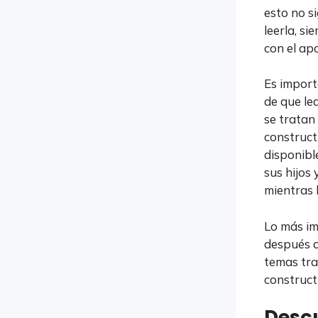
esto no s
leerla, s
con el ap
Es import
de que le
se tratan
construct
disponibl
sus hijos
mientras 
Lo más im
después d
temas tra
construct
Descu