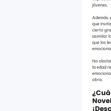
jóvenes.
Además, e
que invita
cierto gr
asimilar 
que los l
emocional
No obstan
la edad r
emocional
obra.
¿Cuál
Novel
¡Desc