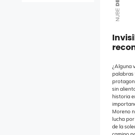
Invis
reco
¿Alguna v
palabras 
protagoni
sin alien
historia 
importanc
Moreno no
lucha por
de la sol
camino po