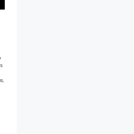
o
as
s,