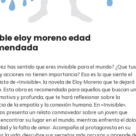
ible eloy moreno edad
mendada
ez has sentido que eres invisible para el mundo? ¿Que tus
y acciones no tienen importancia? Eso es lo que siente el
sta de «Invisible», la novela de Eloy Moreno que te dejará
to. Esta obra es recomendada para aquellos que buscan u
emotiva y profunda, que te hará reflexionar sobre la
ia de la empatía y la conexión humana. En «Invisible»,
s presenta un relato conmovedor sobre un joven que
 encontrar su lugar en el mundo, mientras enfrenta el dolo
edad y la falta de amor. Acompaña al protagonista en su
r la vida, descubre sus secretos más oscuros y aprende d