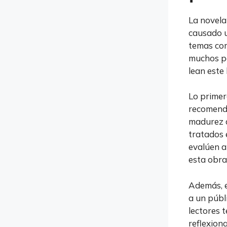
La novela
causado u
temas com
muchos pa
lean este 
Lo primer
recomenda
madurez d
tratados 
evalúen a
esta obra
Además, e
a un públ
lectores 
reflexion