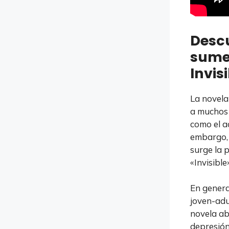
Descu
sumer
Invis
La novela
a muchos 
como el ac
embargo, 
surge la 
«Invisible
En general
joven-adul
novela ab
depresión