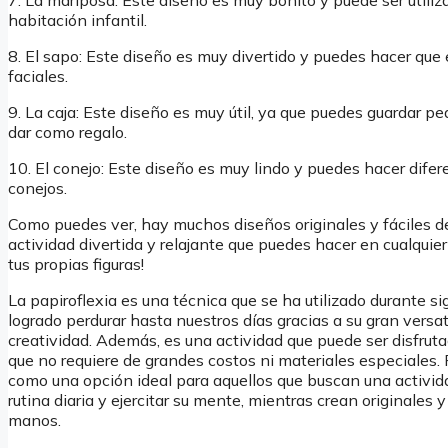
7. La mariposa: Este diseño es muy bonito y puede ser util
habitación infantil.
8. El sapo: Este diseño es muy divertido y puedes hacer que
faciales.
9. La caja: Este diseño es muy útil, ya que puedes guardar pe
dar como regalo.
10. El conejo: Este diseño es muy lindo y puedes hacer dife
conejos.
Como puedes ver, hay muchos diseños originales y fáciles de
actividad divertida y relajante que puedes hacer en cualquie
tus propias figuras!
La papiroflexia es una técnica que se ha utilizado durante sig
logrado perdurar hasta nuestros días gracias a su gran versat
creatividad. Además, es una actividad que puede ser disfrut
que no requiere de grandes costos ni materiales especiales. P
como una opción ideal para aquellos que buscan una activid
rutina diaria y ejercitar su mente, mientras crean originales
manos.