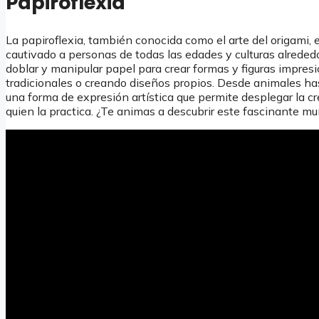
Papiroflexia
La papiroflexia, también conocida como el arte del origami, 
cautivado a personas de todas las edades y culturas alreded
doblar y manipular papel para crear formas y figuras impres
tradicionales o creando diseños propios. Desde animales hast
una forma de expresión artística que permite desplegar la cr
quien la practica. ¿Te animas a descubrir este fascinante mu