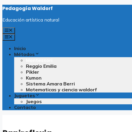
Saltar
Pedagogía Waldorf
al
contenido
Educación artística natural
Menú
Menú
Inicio
Métodos
Montessori
Reggio Emilia
Pikler
Kumon
Sistema Amara Berri
Matematicas y ciencia waldorf
Juguetes
Juegos
Contacto