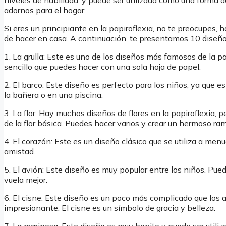
niveles de habilidad, y puede ser utilizada como una forma d
adornos para el hogar.
Si eres un principiante en la papiroflexia, no te preocupes, 
de hacer en casa. A continuación, te presentamos 10 diseño
1. La grulla: Este es uno de los diseños más famosos de la pa
sencillo que puedes hacer con una sola hoja de papel.
2. El barco: Este diseño es perfecto para los niños, ya que es
la bañera o en una piscina.
3. La flor: Hay muchos diseños de flores en la papiroflexia, p
de la flor básica. Puedes hacer varios y crear un hermoso ra
4. El corazón: Este es un diseño clásico que se utiliza a men
amistad.
5. El avión: Este diseño es muy popular entre los niños. Pue
vuela mejor.
6. El cisne: Este diseño es un poco más complicado que los an
impresionante. El cisne es un símbolo de gracia y belleza.