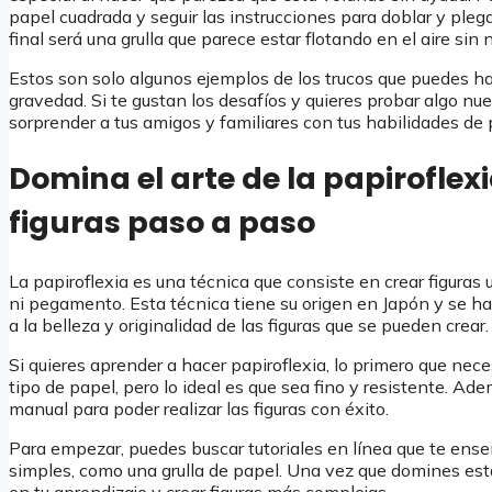
papel cuadrada y seguir las instrucciones para doblar y plega
final será una grulla que parece estar flotando en el aire sin
Estos son solo algunos ejemplos de los trucos que puedes hac
gravedad. Si te gustan los desafíos y quieres probar algo nu
sorprender a tus amigos y familiares con tus habilidades de p
Domina el arte de la papiroflexi
figuras paso a paso
La papiroflexia es una técnica que consiste en crear figuras u
ni pegamento. Esta técnica tiene su origen en Japón y se h
a la belleza y originalidad de las figuras que se pueden crear.
Si quieres aprender a hacer papiroflexia, lo primero que neces
tipo de papel, pero lo ideal es que sea fino y resistente. Ad
manual para poder realizar las figuras con éxito.
Para empezar, puedes buscar tutoriales en línea que te ense
simples, como una grulla de papel. Una vez que domines esta
en tu aprendizaje y crear figuras más complejas.