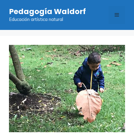
Saltar
Pedagogía Waldorf
al
Menú
contenido
Educación artística natural