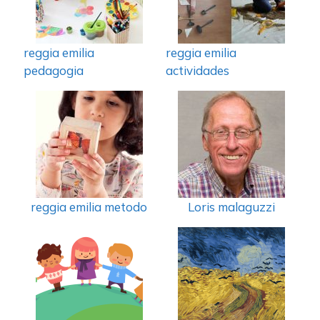
reggia emilia
reggia emilia
pedagogia
actividades
reggia emilia metodo
Loris malaguzzi