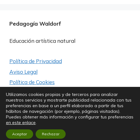
Pedagogía Waldorf
Educación artística natural
Política de Privacidad
Aviso Legal
Política de Cookies
Utilizamos cookies propias y de terceros para analizar
nuestros servicios y mostrarte publicidad relacionada con tus
Síguenos para estar a la última
preferencias en base a un perfil elaborado a partir de tus
hábitos de navegación (por ejemplo, páginas visitadas).
Puedes obtener más información y configurar tus preferencias
en este enlace
.
Aceptar
Copyright© Kubik Experience
Rechazar