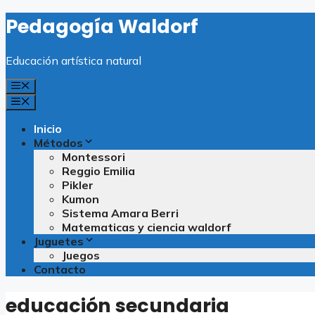
Saltar
Pedagogía Waldorf
al
contenido
Educación artística natural
Menú
Menú
Inicio
Métodos
Montessori
Reggio Emilia
Pikler
Kumon
Sistema Amara Berri
Matematicas y ciencia waldorf
Juguetes
Juegos
Contacto
educación secundaria