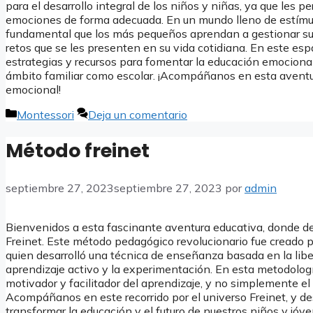
para el desarrollo integral de los niños y niñas, ya que les p
emociones de forma adecuada. En un mundo lleno de estímu
fundamental que los más pequeños aprendan a gestionar su
retos que se les presenten en su vida cotidiana. En este esp
estrategias y recursos para fomentar la educación emocional 
ámbito familiar como escolar. ¡Acompáñanos en esta aventu
emocional!
Categorías
Montessori
Deja un comentario
Método freinet
septiembre 27, 2023
septiembre 27, 2023
por
admin
Bienvenidos a esta fascinante aventura educativa, donde de
Freinet. Este método pedagógico revolucionario fue creado po
quien desarrolló una técnica de enseñanza basada en la liber
aprendizaje activo y la experimentación. En esta metodología
motivador y facilitador del aprendizaje, y no simplemente e
Acompáñanos en este recorrido por el universo Freinet, y 
transformar la educación y el futuro de nuestros niños y jóve