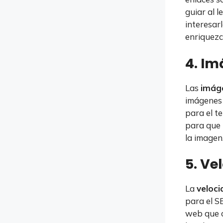
guiar al 
interesar
enriquezc
4. I
Las
imág
imágenes 
para el t
para que 
la imagen
5. Ve
La
veloc
para el S
web que c