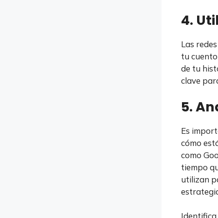
4. Ut
Las redes
tu cuento
de tu hist
clave para
5. An
Es import
cómo está
como Goog
tiempo qu
utilizan p
estrategi
Identific