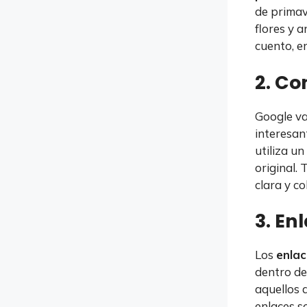
de primav
flores y a
cuento, en
2. Co
Google va
interesant
utiliza un
original.
clara y c
3. En
Los
enlac
dentro de
aquellos 
enlaces s