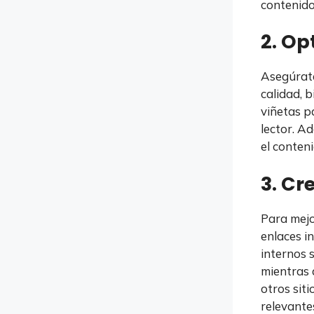
contenido 
2. Op
Asegúrate
calidad, b
viñetas p
lector. Ad
el conten
3. Cr
Para mejo
enlaces i
internos s
mientras 
otros sit
relevantes