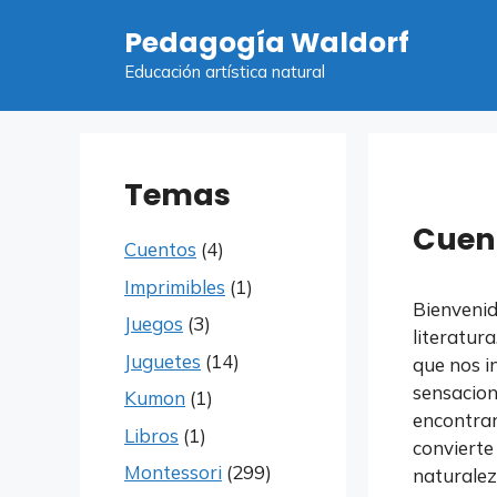
Saltar
Pedagogía Waldorf
al
contenido
Educación artística natural
Temas
Cuen
Cuentos
(4)
Imprimibles
(1)
Bienvenid
Juegos
(3)
literatur
Juguetes
(14)
que nos i
sensacion
Kumon
(1)
encontrar
Libros
(1)
convierte
Montessori
(299)
naturalez