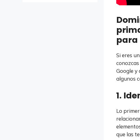
Domin
prima
para 
Si eres u
conozcas 
Google y 
algunos c
1. Id
Lo primer
relaciona
elementos
que las te