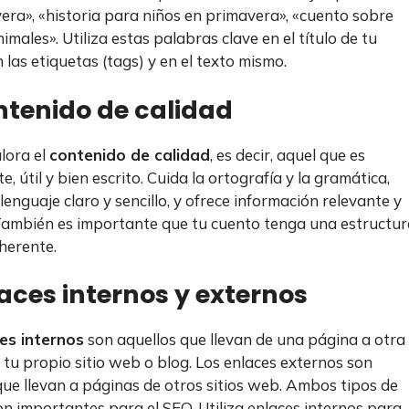
era», «historia para niños en primavera», «cuento sobre
nimales». Utiliza estas palabras clave en el título de tu
 las etiquetas (tags) y en el texto mismo.
ntenido de calidad
lora el
contenido de calidad
, es decir, aquel que es
e, útil y bien escrito. Cuida la ortografía y la gramática,
 lenguaje claro y sencillo, y ofrece información relevante y
 También es importante que tu cuento tenga una estructur
oherente.
laces internos y externos
es internos
son aquellos que llevan de una página a otra
 tu propio sitio web o blog. Los enlaces externos son
que llevan a páginas de otros sitios web. Ambos tipos de
on importantes para el SEO. Utiliza enlaces internos para