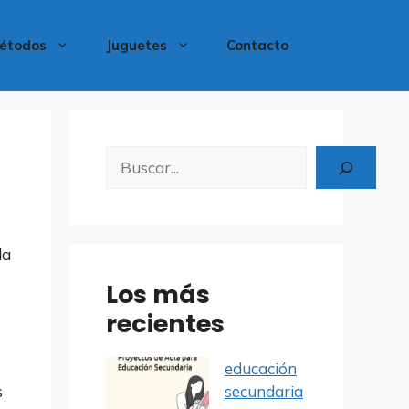
étodos
Juguetes
Contacto
Buscar
la
Los más
recientes
educación
s
secundaria