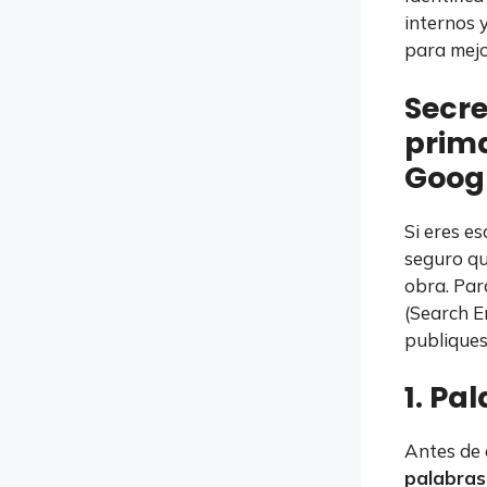
internos y
para mejo
Secre
prim
Goog
Si eres e
seguro qu
obra. Par
(Search E
publiques
1. Pa
Antes de 
palabras