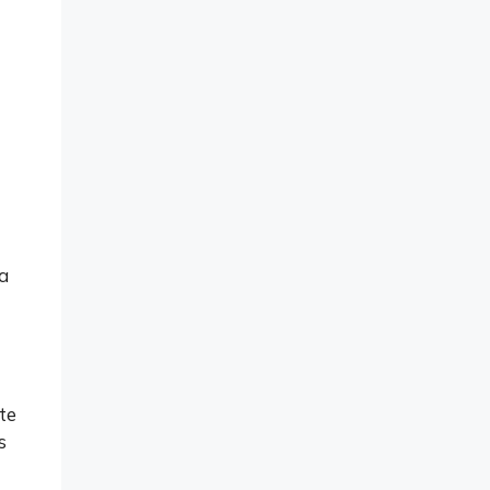
a
te
s