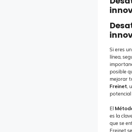
Desat
innov
Desat
innov
Si eres un
línea, se
importanc
posible q
mejorar t
Freinet
, 
potencial
El
Método
es la clav
que se en
Freinet s