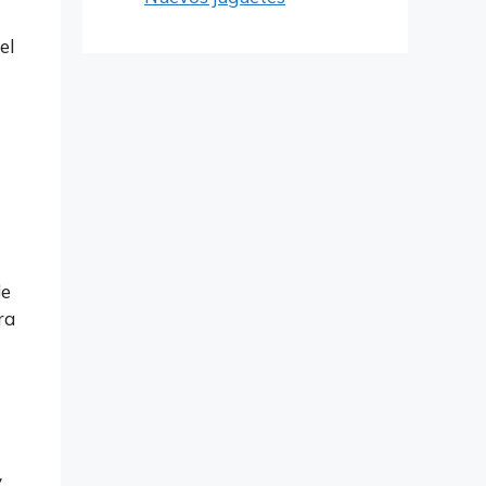
el
de
ra
y