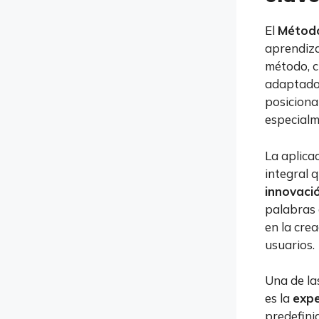
El
Método
aprendiza
método, c
adaptado 
posiciona
especialm
La aplica
integral 
innovaci
palabras 
en la cre
usuarios.
Una de la
es la
exp
predefini