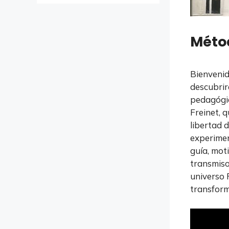
Métod
Bienvenid
descubrir
pedagógic
Freinet, 
libertad d
experimen
guía, mot
transmiso
universo 
transform