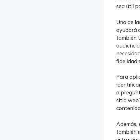
sea útil p
Una de la
ayudará a
también t
audiencia
necesidad
fidelidad 
Para apli
identific
o pregunt
sitio web
contenido
Además, e
también i
estratégi