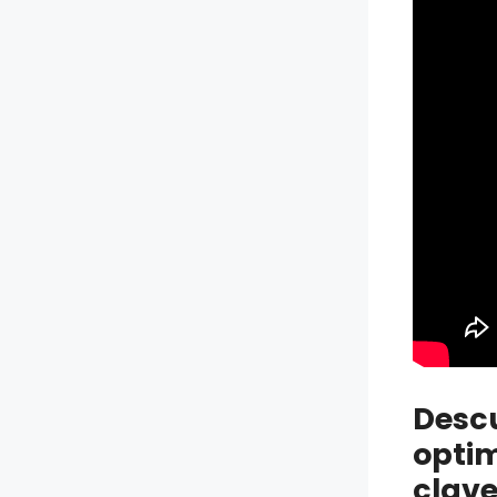
Descu
optim
clave