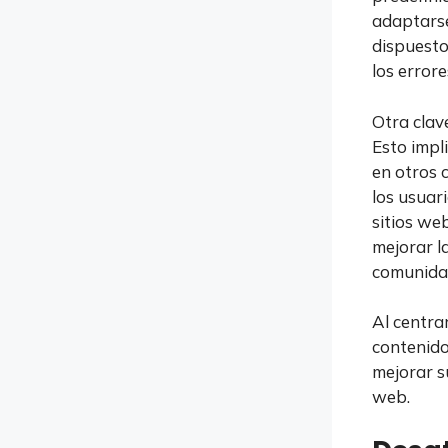
adaptarse
dispuesto
los errore
Otra clav
Esto impl
en otros 
los usuar
sitios we
mejorar l
comunidad
Al centrar
contenido
mejorar su
web.