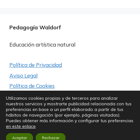
Pedagogía Waldorf
Educación artística natural
Política de Privacidad
Aviso Legal
Política de Cookies
Utilizamos cookies propias y de terceros para analizar
nuestros servicios y mostrarte publicidad relacionada con tus
Síguenos para estar a la última
preferencias en base a un perfil elaborado a partir de tus
hábitos de navegación (por ejemplo, páginas visitadas).
Puedes obtener más información y configurar tus preferencias
en este enlace
.
Aceptar
Rechazar
Copyright© Kubik Experience