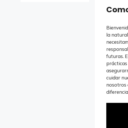
Como 
Bienvenid
la natura
necesitam
responsab
futuras. 
prácticas
asegurarn
cuidar nu
nosotros 
diferencia