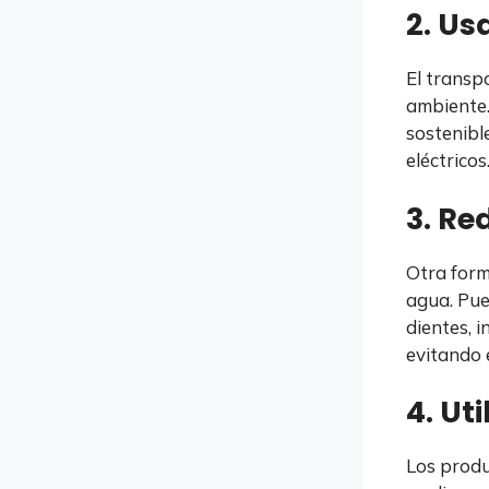
2. Us
El transp
ambiente.
sostenible
eléctricos
3. R
Otra form
agua. Pue
dientes, 
evitando 
4. Ut
Los produ