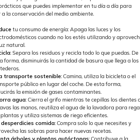
prácticos que puedes implementar en tu día a día para
r a la conservación del medio ambiente.
duce
tu consumo de energía: Apaga las luces y los
ctrodomésticos cuando no los estés utilizando y aprovec
luz natural.
icla
: Separa los residuos y recicla todo lo que puedas. De
a forma, disminuirás la cantidad de basura que llega a los
tederos.
a transporte sostenible
: Camina, utiliza la bicicleta o el
nsporte público en lugar del coche. De esta forma,
ucirás la emisión de gases contaminantes.
orra agua
: Cierra el grifo mientras te cepillas los dientes 
lavas las manos, reutiliza el agua de la lavadora para rega
 plantas y utiliza sistemas de riego eficientes.
 desperdicies comida
: Compra solo lo que necesites y
ovecha las sobras para hacer nuevas recetas.
anta árboles y plantas autóctonas
: Contribuye a la