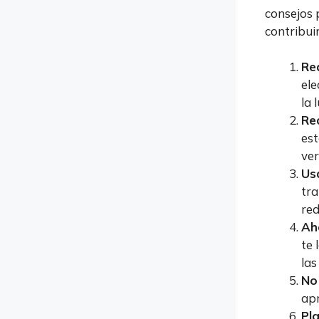
consejos 
contribui
Re
ele
la 
Rec
est
ver
Us
tra
red
Ah
te 
las
No
apr
Pl