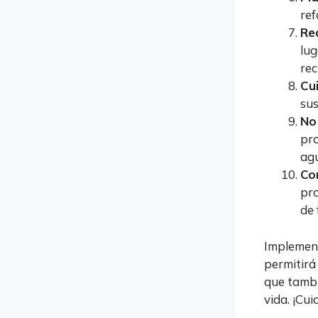
ref
Re
lug
rec
Cu
sus
No
pro
agu
Co
pro
de 
Implement
permitirá 
que tambi
vida. ¡Cui