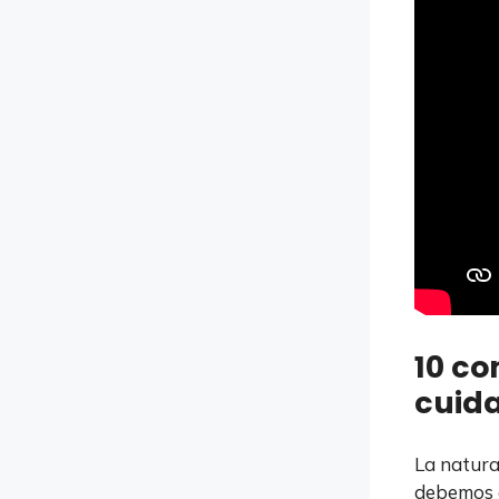
10 co
cuida
La natura
debemos c