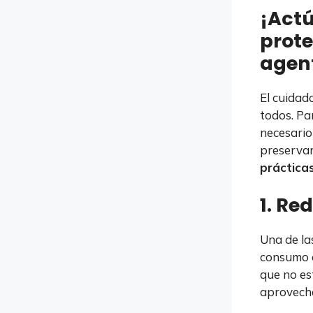
¡Actú
prote
agen
El cuidad
todos. Pa
necesario
preservar
práctica
1. Re
Una de la
consumo d
que no es
aprovecha