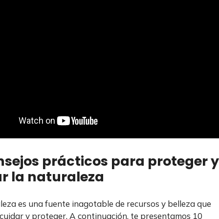
nsejos prácticos para proteger y
r la naturaleza
leza es una fuente inagotable de recursos y belleza que
uidar y proteger. A continuación, te presentamos 10