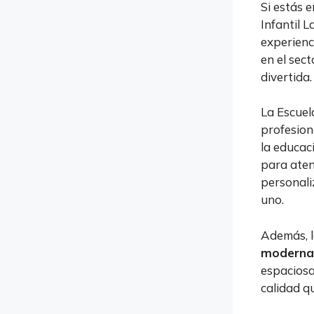
Si estás 
Infantil 
experienc
en el sec
divertida.
La Escuel
profesion
la educac
para aten
personali
uno.
Además, l
moderna
espaciosa
calidad q