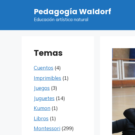
Saltar
Pedagogía Waldorf
al
contenido
Educación artística natural
Temas
Cuentos
(4)
Imprimibles
(1)
Juegos
(3)
Juguetes
(14)
Kumon
(1)
Libros
(1)
Montessori
(299)