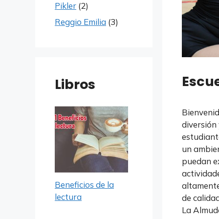
Pikler
(2)
Reggio Emilia
(3)
Escue
Libros
Bienvenid
diversión
estudiant
un ambien
puedan ex
actividad
Beneficios de la
altamente
lectura
de calida
La Almude