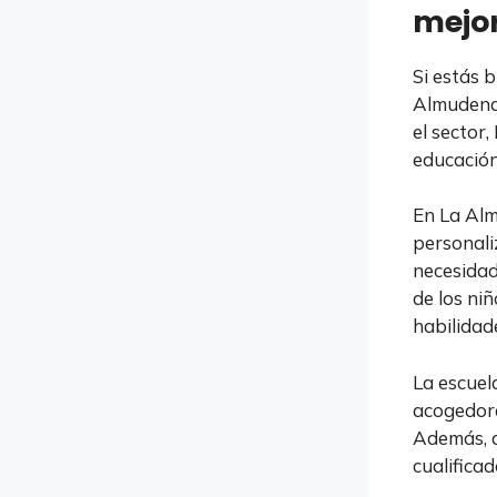
mejor
Si estás b
Almudena 
el sector
educación
En La Alm
personali
necesidad
de los ni
habilidade
La escuel
acogedora
Además, d
cualifica