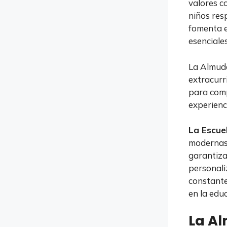
valores co
niños res
fomenta e
esenciale
La Almude
extracurri
para comp
experienc
La Escue
modernas 
garantiza
personali
constante
en la educ
La A