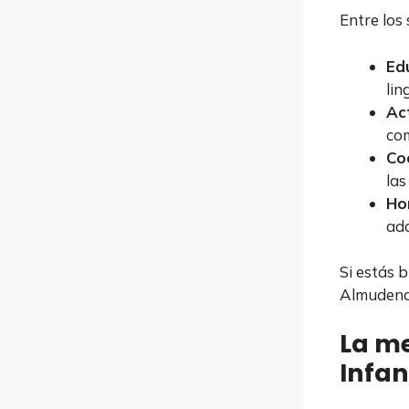
Entre los
Edu
lin
Ac
com
Co
las
Ho
ada
Si estás 
Almudena e
La me
Infan