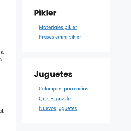
Pikler
Materiales pikler
Frases emmi pikler
e
s.
a
Juguetes
Columpios para niños
s
Que es puzzle
Nuevos juguetes
l.