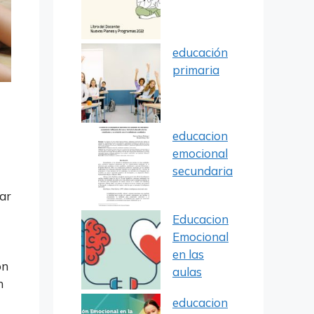
educación
primaria
educacion
emocional
secundaria
nar
Educacion
Emocional
en las
ón
aulas
n
educacion