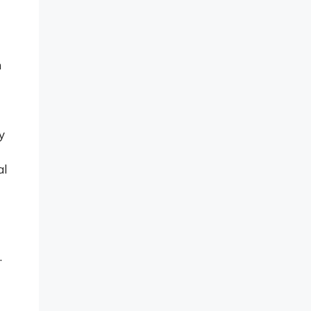
n
y
al
.