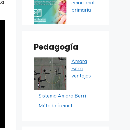
La
emocional
primaria
Pedagogía
Amara
Berri
ventajas
Sistema Amara Berri
Método freinet