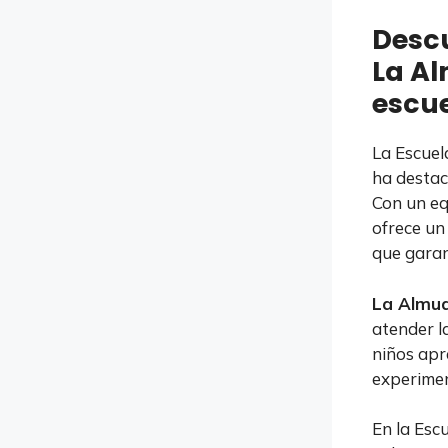
Descu
La Al
escue
La Escuel
ha destac
Con un eq
ofrece un
que garant
La Almu
atender l
niños apr
experimen
En la Esc