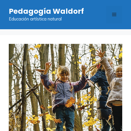
Saltar
Pedagogía Waldorf
al
Menú
contenido
Educación artística natural