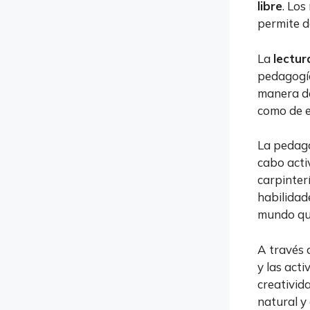
libre
. Los
permite d
La
lectur
pedagogía
manera de
como de e
La pedago
cabo act
carpinterí
habilidad
mundo que
A través d
y las acti
creativid
natural y 