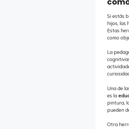
cómo
Si estás 
hijos, la
Estas her
como objet
La pedago
cognitivas
actividad
curiosida
Una de la
es la
educ
pintura, l
pueden de
Otra herr