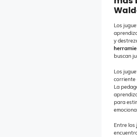
más D
Wald
Los jugue
aprendiza
y destrez
herramie
buscan ju
Los jugue
corriente 
La pedago
aprendiza
para esti
emocional
Entre los
encuentra