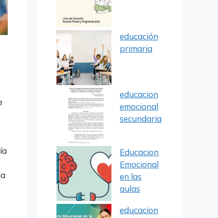
educación
primaria
educacion
e
emocional
secundaria
ía
Educacion
Emocional
ma
en las
aulas
educacion