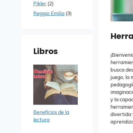
Pikler
(2)
Reggio Emilia
(3)
Herra
Libros
¡Bienveni
herramien
busca des
juego, la
pedagogía
imaginaci
y la capa
herramien
Beneficios de la
divertida
lectura
aprendiza