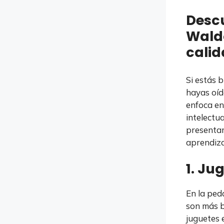
Descu
Waldo
calid
Si estás 
hayas oíd
enfoca en 
intelectua
presentam
aprendizaj
1. Ju
En la ped
son más b
juguetes e