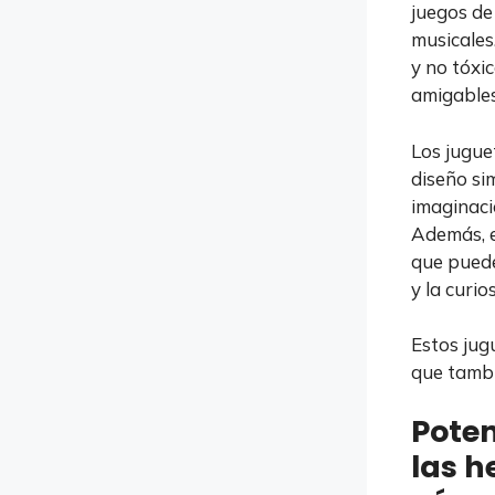
juegos de
musicales
y no tóxi
amigables
Los jugue
diseño si
imaginaci
Además, e
que puede
y la curio
Estos jugu
que tambi
Poten
las h