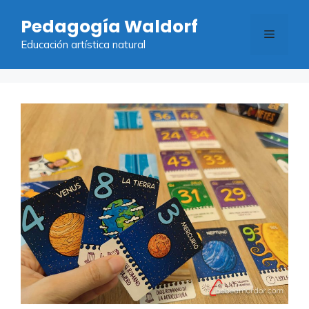
Saltar
Pedagogía Waldorf
al
Menú
contenido
Educación artística natural