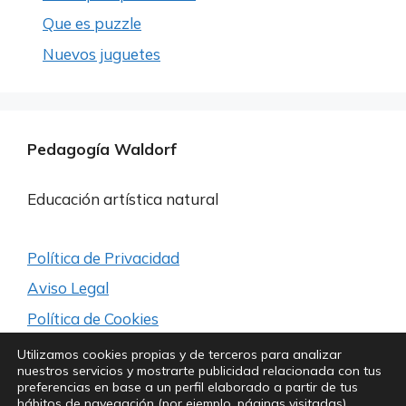
Que es puzzle
Nuevos juguetes
Pedagogía Waldorf
Educación artística natural
Política de Privacidad
Aviso Legal
Política de Cookies
Utilizamos cookies propias y de terceros para analizar
nuestros servicios y mostrarte publicidad relacionada con tus
Síguenos para estar a la última
preferencias en base a un perfil elaborado a partir de tus
hábitos de navegación (por ejemplo, páginas visitadas).