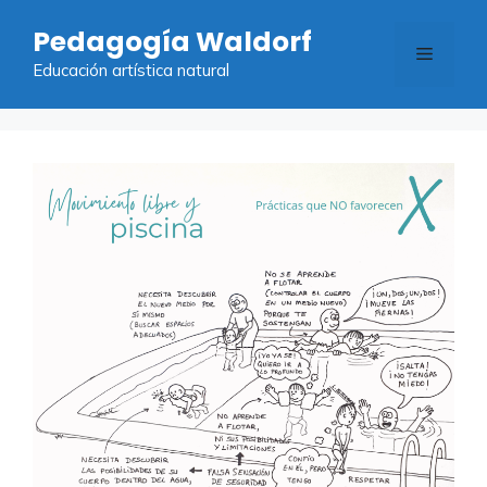
Saltar
Pedagogía Waldorf
al
Menú
contenido
Educación artística natural