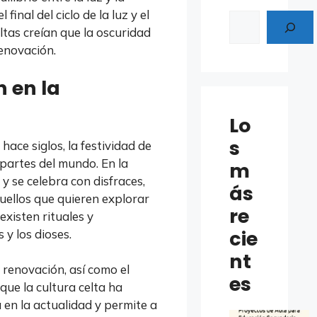
 final del ciclo de la luz y el
Buscar
eltas creían que la oscuridad
renovación.
 en la
Lo
s
ace siglos, la festividad de
partes del mundo. En la
m
 se celebra con disfraces,
ás
uellos que quieren explorar
re
existen rituales y
cie
 y los dioses.
nt
 renovación, así como el
es
nque la cultura celta ha
 en la actualidad y permite a