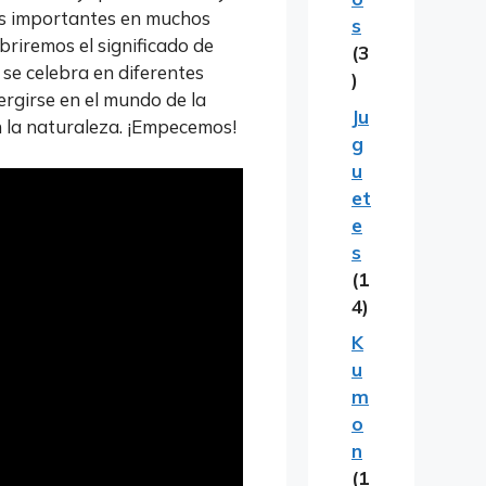
más importantes en muchos
s
briremos el significado de
(3
 se celebra en diferentes
)
rgirse en el mundo de la
Ju
on la naturaleza. ¡Empecemos!
g
u
et
e
s
(1
4)
K
u
m
o
n
(1