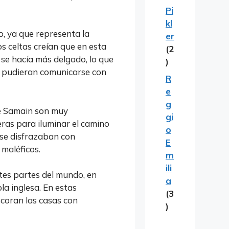
Pi
kl
o, ya que representa la
er
os celtas creían que en esta
(2
se hacía más delgado, lo que
)
os pudieran comunicarse con
R
e
g
te Samain son muy
gi
eras para iluminar el camino
o
 se disfrazaban con
E
maléficos.
m
ili
tes partes del mundo, en
a
la inglesa. En estas
(3
decoran las casas con
)