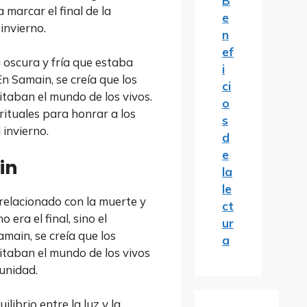
B
 marcar el final de la
e
invierno.
n
ef
a oscura y fría que estaba
i
n Samain, se creía que los
ci
sitaban el mundo de los vivos.
o
rituales para honrar a los
s
 invierno.
d
e
in
la
le
relacionado con la muerte y
ct
 era el final, sino el
ur
main, se creía que los
a
isitaban el mundo de los vivos
unidad.
ibrio entre la luz y la