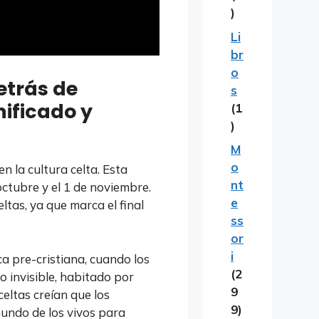
)
Li
br
o
etrás de
s
nificado y
(1
)
M
o
n la cultura celta. Esta
nt
 octubre y el 1 de noviembre.
e
ltas, ya que marca el final
ss
or
i
a pre-cristiana, cuando los
(2
o invisible, habitado por
9
 celtas creían que los
9)
mundo de los vivos para