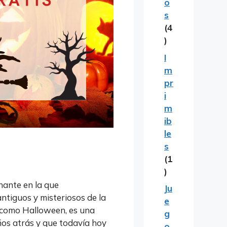
o
s
(4
)
I
m
pr
i
m
ib
le
s
(1
)
nante en la que
Ju
ntiguos y misteriosos de la
e
o como Halloween, es una
g
ños atrás y que todavía hoy
o