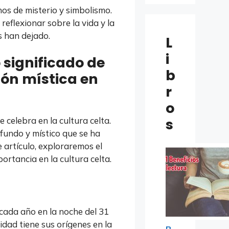
enos de misterio y simbolismo.
reflexionar sobre la vida y la
s han dejado.
L
i
 significado de
b
ón mística en
r
o
 celebra en la cultura celta.
s
ofundo y místico que se ha
e artículo, exploraremos el
ortancia en la cultura celta.
cada año en la noche del 31
idad tiene sus orígenes en la