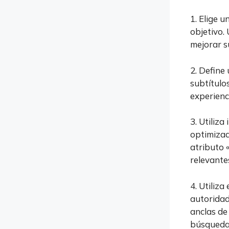
1. Elige 
objetivo.
mejorar s
2. Define
subtítulos
experienc
3. Utiliz
optimizad
atributo «
relevante
4. Utiliza
autoridad
anclas de
búsqueda