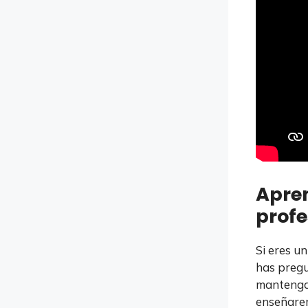
Apre
profe
Si eres u
has pregu
mantengan
enseñarem