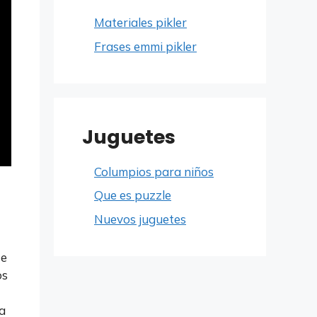
Materiales pikler
Frases emmi pikler
Juguetes
Columpios para niños
Que es puzzle
Nuevos juguetes
te
os
a