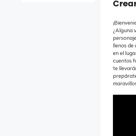
Crea
¡Bienveni
¿Alguna v
personaje
llenos de
en el luga
cuentos f
te llevar
prepárate
maravillo