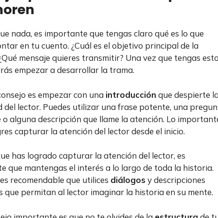
oren
ue nada, es importante que tengas claro qué es lo que
ntar en tu cuento. ¿Cuál es el objetivo principal de la
 ¿Qué mensaje quieres transmitir? Una vez que tengas est
drás empezar a desarrollar la trama.
consejo es empezar con una
introducción
que despierte l
d del lector. Puedes utilizar una frase potente, una pregu
e o alguna descripción que llame la atención. Lo important
res capturar la atención del lector desde el inicio.
ue has logrado capturar la atención del lector, es
e que mantengas el interés a lo largo de toda la historia.
, es recomendable que utilices
diálogos
y descripciones
s que permitan al lector imaginar la historia en su mente.
ejo importante es que no te olvides de la
estructura
de t