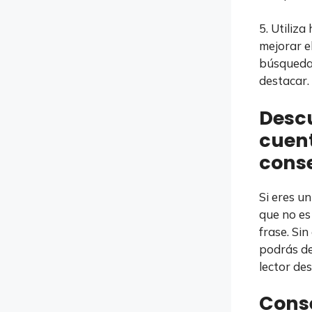
5. Utiliz
mejorar e
búsqueda.
destacar.
Descu
cuent
conse
Si eres u
que no es 
frase. Si
podrás de
lector des
Conse