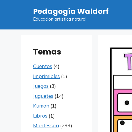
Saltar
Pedagogía Waldorf
al
contenido
Educación artística natural
Temas
Cuentos
(4)
Imprimibles
(1)
Juegos
(3)
Juguetes
(14)
Kumon
(1)
Libros
(1)
Montessori
(299)