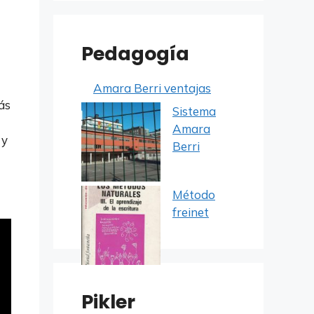
Pedagogía
Amara Berri ventajas
ás
Sistema
Amara
 y
Berri
Método
freinet
Pikler