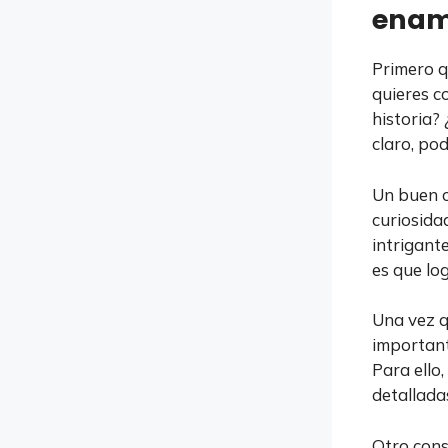
enam
Primero q
quieres co
historia?
claro, po
Un buen 
curiosida
intrigant
es que log
Una vez q
important
Para ello
detallada
Otro cons