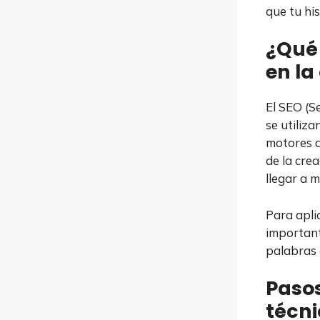
que tu hi
¿Qué 
en la
El SEO (S
se utiliz
motores 
de la cre
llegar a 
Para apli
important
palabras 
Pasos
técni