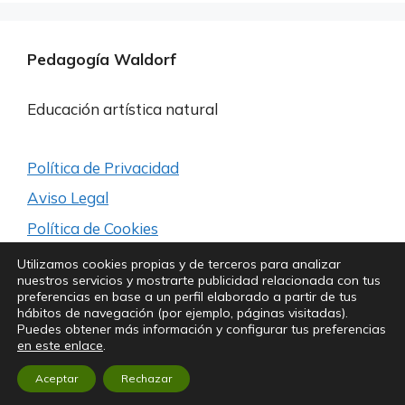
Pedagogía Waldorf
Educación artística natural
Política de Privacidad
Aviso Legal
Política de Cookies
Utilizamos cookies propias y de terceros para analizar
nuestros servicios y mostrarte publicidad relacionada con tus
Síguenos para estar a la última
preferencias en base a un perfil elaborado a partir de tus
hábitos de navegación (por ejemplo, páginas visitadas).
Puedes obtener más información y configurar tus preferencias
en este enlace
.
Copyright© Kubik Experience
Aceptar
Rechazar