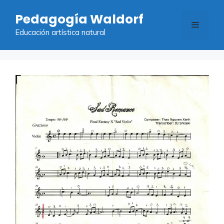
Saltar
Pedagogía Waldorf
al
Menú
contenido
Educación artística natural