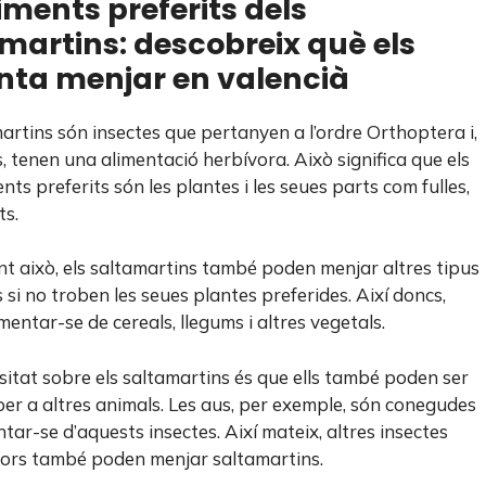
liments preferits dels
martins: descobreix què els
nta menjar en valencià
martins són insectes que pertanyen a l’ordre Orthoptera i,
, tenen una alimentació herbívora. Això significa que els
nts preferits són les plantes i les seues parts com fulles,
ts.
t això, els saltamartins també poden menjar altres tipus
 si no troben les seues plantes preferides. Així doncs,
entar-se de cereals, llegums i altres vegetals.
sitat sobre els saltamartins és que ells també poden ser
per a altres animals. Les aus, per exemple, són conegudes
tar-se d’aquests insectes. Així mateix, altres insectes
ors també poden menjar saltamartins.