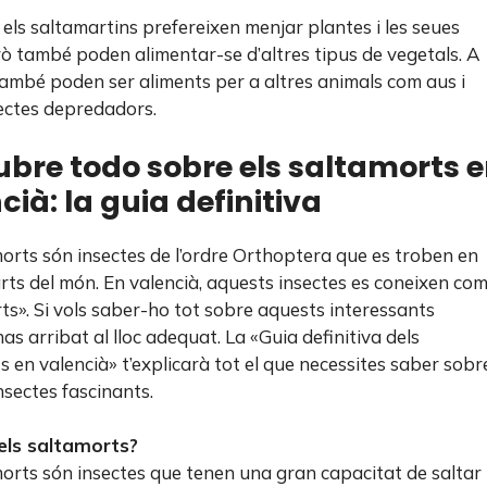
 els saltamartins prefereixen menjar plantes i les seues
rò també poden alimentar-se d’altres tipus de vegetals. A
 també poden ser aliments per a altres animals com aus i
sectes depredadors.
bre todo sobre els saltamorts 
cià: la guia definitiva
morts són insectes de l’ordre Orthoptera que es troben en
rts del món. En valencià, aquests insectes es coneixen com
ts». Si vols saber-ho tot sobre aquests interessants
has arribat al lloc adequat. La «Guia definitiva dels
s en valencià» t’explicarà tot el que necessites saber sobr
nsectes fascinants.
els saltamorts?
morts són insectes que tenen una gran capacitat de saltar