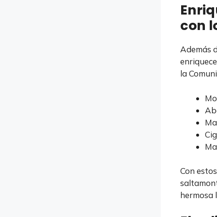
Enriq
con l
Además de
enriquece
la Comuni
Mo
Abe
Mar
Cig
Ma
Con estos
saltamont
hermosa 