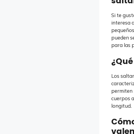
salt
Si te gus
interesa 
pequeños 
pueden se
para las 
¿Qué 
Los salta
caracteri
permiten 
cuerpos a
longitud.
Cómo
vale