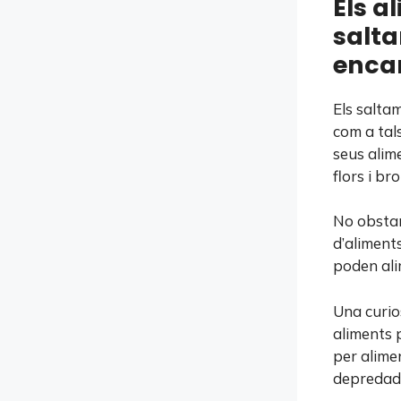
Els a
salta
enca
Els salta
com a tals
seus alime
flors i bro
No obstan
d’aliments
poden alim
Una curio
aliments 
per alimen
depredad