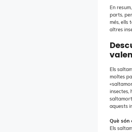
En resum,
parts, pe
més, ells
altres in
Descu
valen
Els salta
moltes pa
«saltamor
insectes, 
saltamort
aquests i
Què són 
Els salta