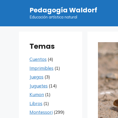
Saltar
Pedagogía Waldorf
al
contenido
Educación artística natural
Temas
Cuentos
(4)
Imprimibles
(1)
Juegos
(3)
Juguetes
(14)
Kumon
(1)
Libros
(1)
Montessori
(299)