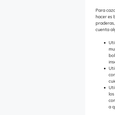
Para caza
hacer es 
praderas,
cuenta al
Uti
muy
bol
ins
Uti
con
cui
Uti
los
com
a q