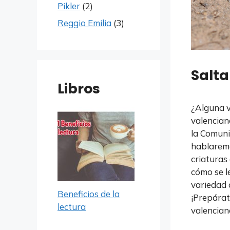
Pikler
(2)
Reggio Emilia
(3)
Salt
Libros
¿Alguna v
valencian
la Comuni
hablaremo
criaturas
cómo se l
variedad 
Beneficios de la
¡Prepárat
lectura
valencian