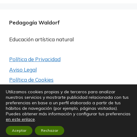
Pedagogía Waldorf
Educación artística natural
Política de Privacidad
Aviso Legal
Política de Cookies
Utilizamos cookies propias y de terceros para analizar
nuestros servicios y mostrarte publicidad relacionada con tus
Síguenos para estar a la última
preferencias en base a un perfil elaborado a partir de tus
hábitos de navegación (por ejemplo, páginas visitadas).
Puedes obtener más información y configurar tus preferencias
en este enlace
.
Aceptar
Copyright© Kubik Experience
Rechazar