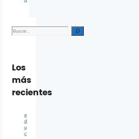
Buscar
Los
más
recientes
e
d
u
c